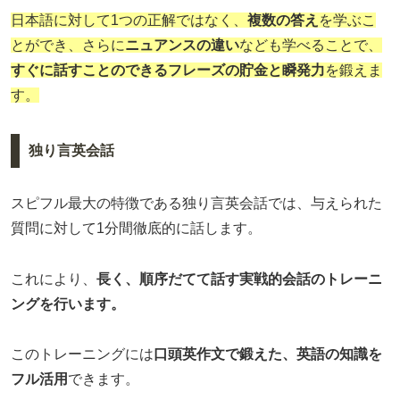
日本語に対して1つの正解ではなく、
複数の答え
を学ぶこ
とができ、さらに
ニュアンスの違い
なども学べることで、
すぐに話すことのできるフレーズの貯金と瞬発力
を鍛えま
す。
独り言英会話
スピフル最大の特徴である独り言英会話では、与えられた
質問に対して1分間徹底的に話します。
これにより、
長く、順序だてて話す実戦的会話のトレーニ
ングを行います。
このトレーニングには
口頭英作文で鍛えた、英語の知識を
フル活用
できます。